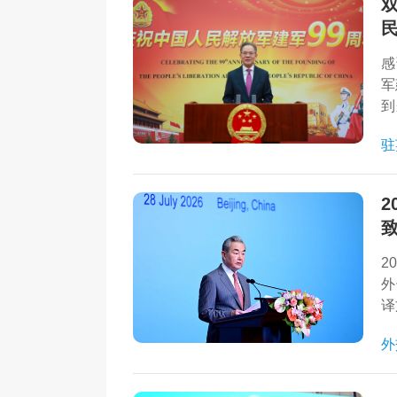
感
军
到
动
驻
力
2
2
外
译
外