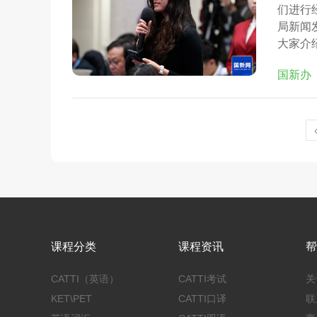
们进行
局新闻
大家介
国新办
课程分类
课程资讯
帮
CATTI（英语）
CATTI考试
关
KET\PET
CATTI口译
联