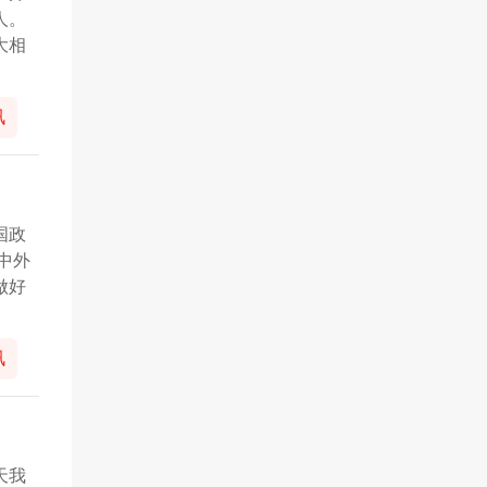
人。
大相
讯
国政
中外
做好
讯
天我