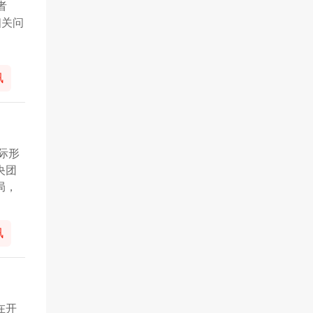
者
相关问
讯
际形
央团
局，
讯
在开