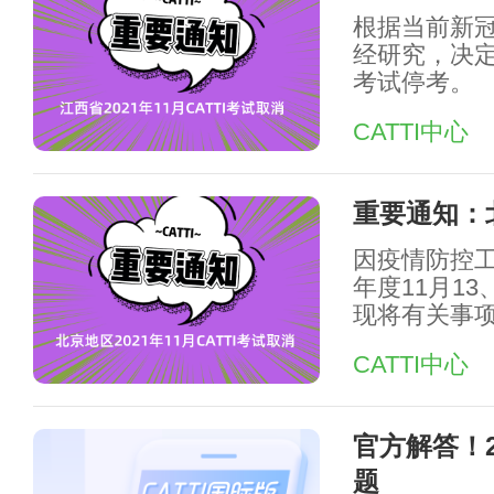
根据当前新
经研究，决定
考试停考。
CATTI中心
重要通知：北
因疫情防控工
年度11月1
现将有关事
CATTI中心
官方解答！2
题