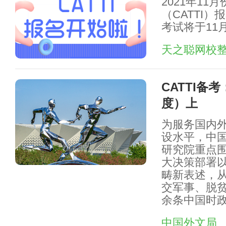
2021年1
（CATTI）
考试将于11月
天之聪网校
CATTI备
度）上
为服务国内
设水平，中
研究院重点围
大决策部署
畴新表述，
交军事、脱贫
余条中国时
中国外文局