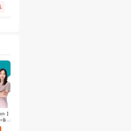
讯
lish】
+备考