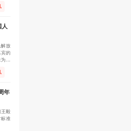
讯
国人
民解放
嘉宾的
来为推
出的努
讯
五周年
 日王毅
方标准