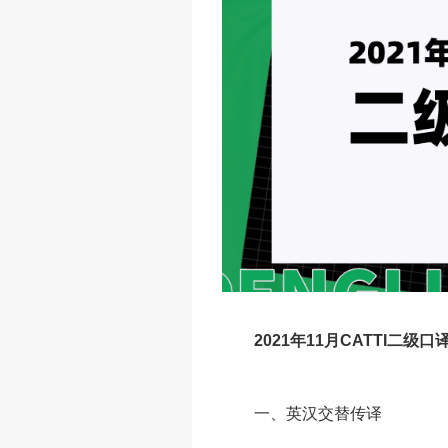
2021
年
11
月
CATTI
二级口
一、英汉交替传译