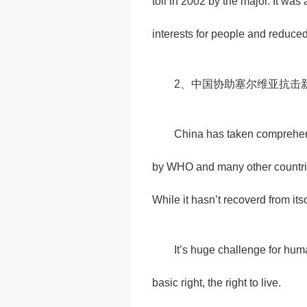
toll in 2002 by the major. It w
interests for people and reduced 
2
、中国协助塞尔维亚抗击
China has taken comprehens
by WHO and many other countries.
While it hasn’t recoverd from its
It’s huge challenge for hu
basic right, the right to live.