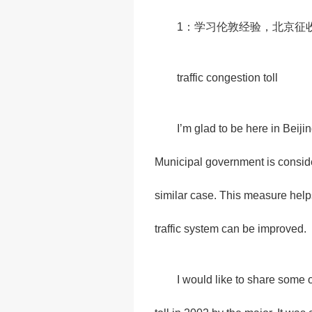
1
：学习伦敦经验，北京征
traffic congestion toll
I’m glad to be here in Beiji
Municipal government is conside
similar case. This measure helps 
traffic system can be improved.
I would like to share some 