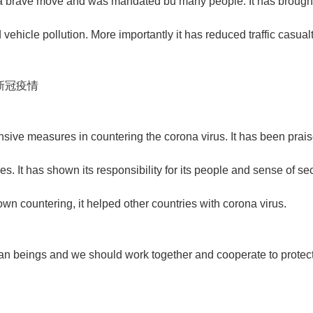
as a brave move and was mandated bu many people. It has brought
vehicle pollution. More importantly it has reduced traffic casualt
新冠疫情
ive measures in countering the corona virus. It has been prai
 It has shown its responsibility for its people and sense of sec
own countering, it helped other countries with corona virus.
man beings and we should work together and cooperate to protec