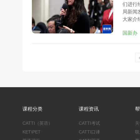
们进行
局新闻
大家介
国新办
课程分类
课程资讯
帮
CATTI（英语）
CATTI考试
关
KET\PET
CATTI口译
联