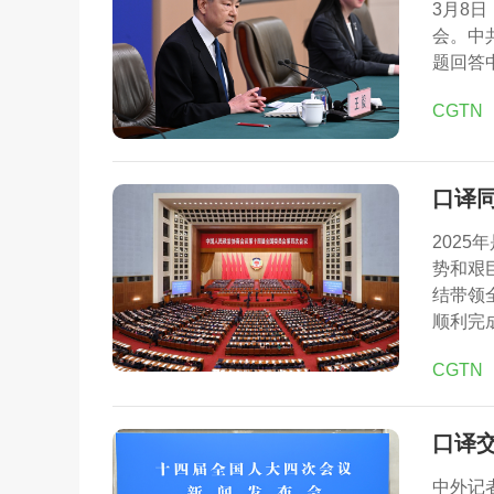
3月8
会。中
题回答
CGTN
口译
202
势和艰
结带领
顺利完
CGTN
口译
中外记