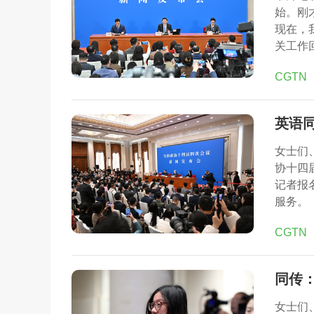
始。刚
现在，
关工作
CGTN
英语
女士们
协十四
记者报
服务。
CGTN
同传：
女士们