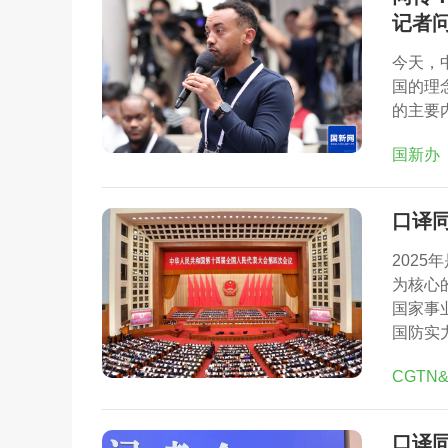
记者
今天，
国的理
的主要
国新办
口译
202
为核心
国家事
国防实
CGTN
口译