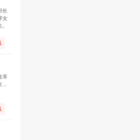
部长
萍女
生。
讯
改革
生，
。
讯