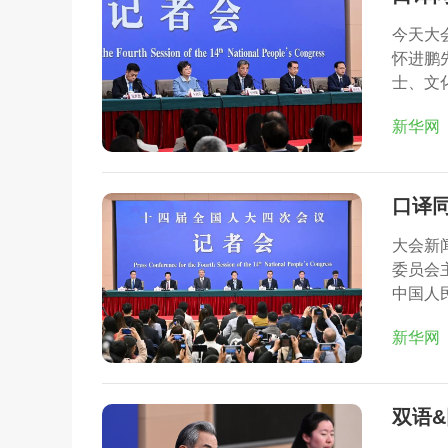
今天大
怀进鹏
士、文
新华网
口译
大会新
委员会
中国人
新华网
双语&