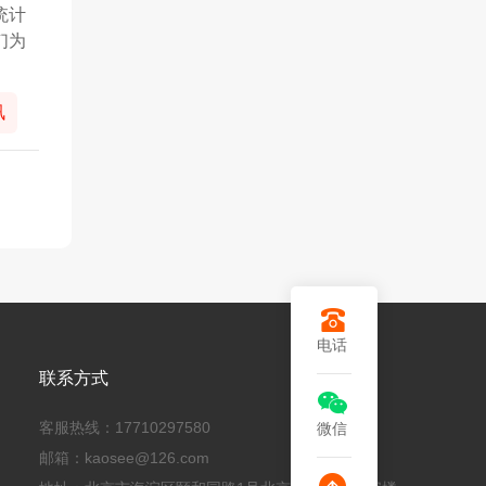
统计
们为
讯
电话
联系方式
客服热线：17710297580
微信
邮箱：kaosee@126.com