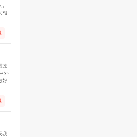
人。
大相
讯
国政
中外
做好
讯
天我