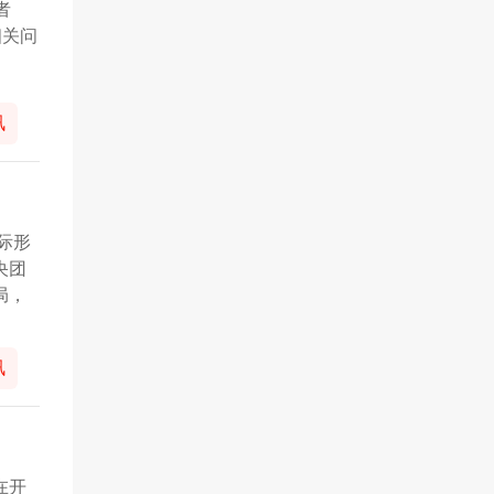
者
相关问
讯
际形
央团
局，
讯
在开