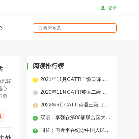
登录
心
搜索
阅读排行榜
话
2021年11月CATTI二级口译真题（学员整理版）
1
的光辉
信心
2020年11月CATTI英语二级口译实务真题
2
奋勇
2022年6月CATTI英语三级口译真题
3
讯
双语：李强在第80届联合国大会一般性辩论上的讲话
4
同传：习近平在纪念中国人民抗日战争暨世界反法西斯战争胜利80周年大会上的讲话
5
中外