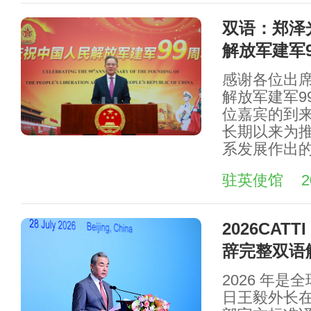
双语：郑泽
解放军建军
感谢各位出
解放军建军9
位嘉宾的到
长期以来为
系发展作出
驻英使馆
2
2026CA
辞完整双语
2026 年是
日王毅外长