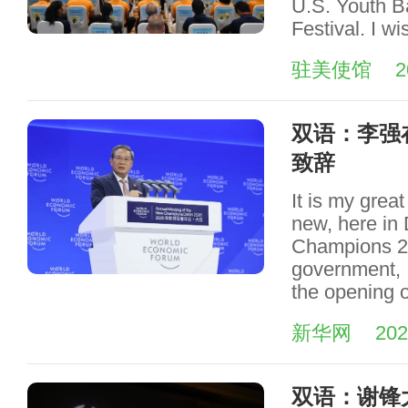
U.S. Youth B
Festival. I wi
驻美使馆
2
双语：李强
致辞
It is my great
new, here in 
Champions 20
government, 
the opening o
新华网
202
双语：谢锋