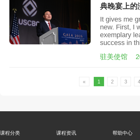
典晚宴上的
It gives me g
new. First, I 
exemplary le
success in th
驻美使馆
2
«
1
2
3
课程分类
课程资讯
帮助中心