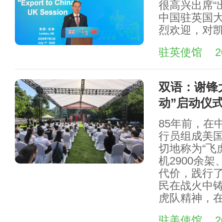
很高兴出席“
中国驻英国
烈欢迎，对
驻英使馆
2
双语：谢锋
动”启动仪
85年前，在
行员组成美
切地称为“飞
机2900余架
代价，践行
民在战火中
虎队精神，
驻美使馆
2