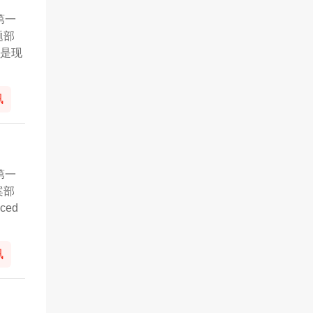
第一
题部
海是现
讯
第一
案部
iced
讯