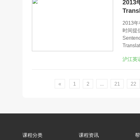
201
Tran
201
时间提
Sente
Translat
沪江英
«
1
2
...
21
22
课程分类
课程资讯
帮