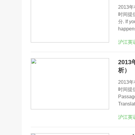
201
时间提
分. If yo
happens
沪江英
2013
析）
201
时间提
Passa
Translat
沪江英