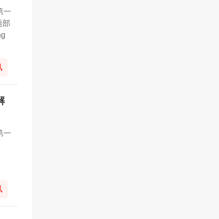
第一
题部
ng
讯
解
第一
讯