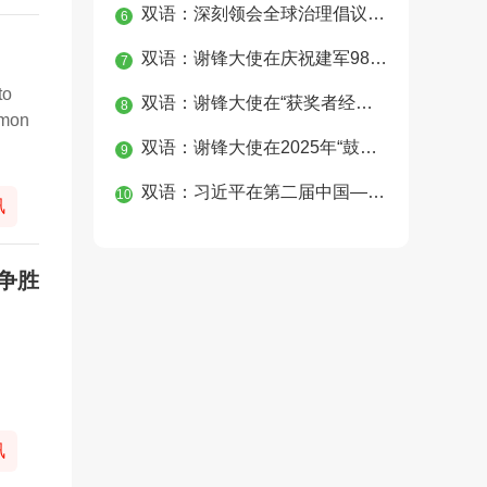
双语：深刻领会全球治理倡议重大历史意义 为构建人类命运共同体凝聚磅礴合力
6
双语：谢锋大使在庆祝建军98周年、纪念中国人民抗日战争暨世界反法西斯战争胜利80周年招待会上的讲话
7
to
双语：谢锋大使在“获奖者经典圈”钢琴音乐会上的致辞
8
mmon
双语：谢锋大使在2025年“鼓岭缘”中美青少年合唱周开幕式上的致辞
9
双语：习近平在第二届中国—中亚峰会上的主旨发言
10
讯
争胜
讯