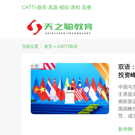
CATTI-题库-真题-模拟-课程-直播
当前位置：
首页
>
CATTI双语
双语
投资
中国与
主席提
画崭新
面战略
范，成
新华网