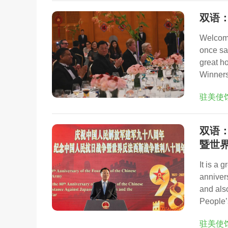
双语
Welcome
once sai
great h
Winners
驻美使
双语
暨世
It is a 
anniver
and als
People’
驻美使