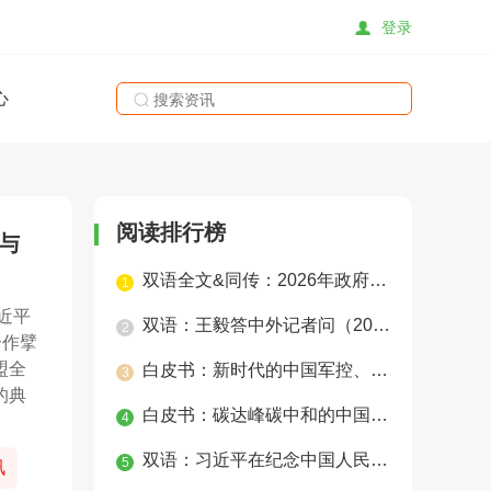
登录
心
搜索
阅读排行榜
与
双语全文&同传：2026年政府工作报告
1
近平
双语：王毅答中外记者问（2025年）
2
合作擘
盟全
白皮书：新时代的中国军控、裁军与防扩散
3
的典
白皮书：碳达峰碳中和的中国行动
4
双语：习近平在纪念中国人民抗日战争暨世界反法西斯战争胜利80周年招待会上的讲话
5
讯