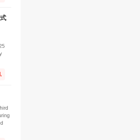
幕式
025
y
讯
hird
uring
nd