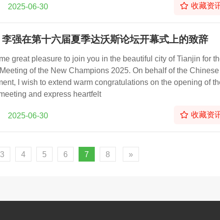
收藏资
2025-06-30
：李强在第十六届夏季达沃斯论坛开幕式上的致辞
 me great pleasure to join you in the beautiful city of Tianjin for t
Meeting of the New Champions 2025. On behalf of the Chinese
ent, I wish to extend warm congratulations on the opening of th
meeting and express heartfelt
收藏资
2025-06-30
3
4
5
6
7
8
»