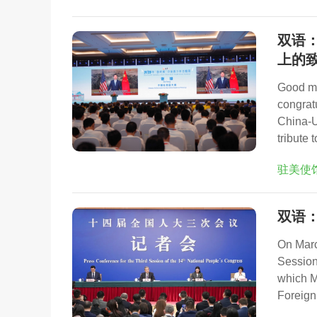
双语：
上的
Good mo
congrat
China-U.
tribute
驻美使
双语：
On Marc
Session
which M
Foreign