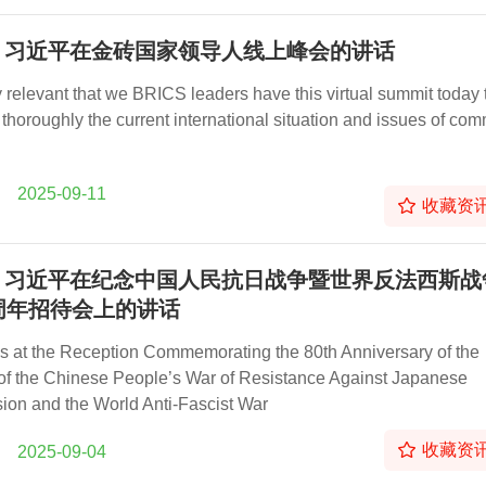
：习近平在金砖国家领导人线上峰会的讲话
ry relevant that we BRICS leaders have this virtual summit today 
 thoroughly the current international situation and issues of co
2025-09-11
收藏资
：习近平在纪念中国人民抗日战争暨世界反法西斯战
周年招待会上的讲话
 at the Reception Commemorating the 80th Anniversary of the
 of the Chinese People’s War of Resistance Against Japanese
ion and the World Anti-Fascist War
收藏资
2025-09-04