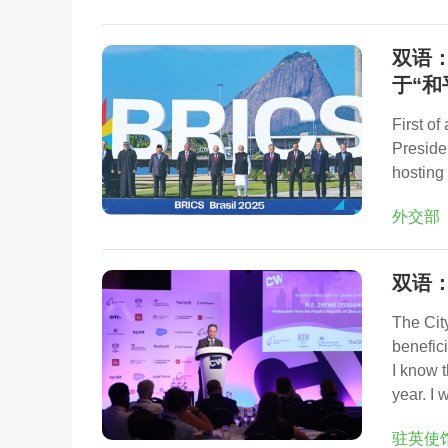
双语
于“
First of
Preside
hosting
外交部
双语
The Cit
benefic
I know 
year. I 
驻英使