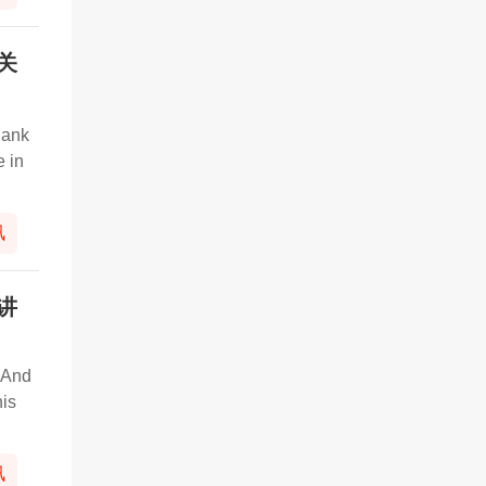
关
thank
e in
讯
讲
 And
his
讯