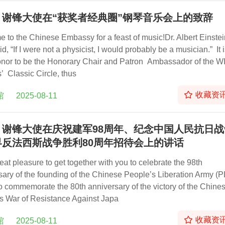
：谢锋大使在“获奖者经典圈”钢琴音乐会上的致辞
 to the Chinese Embassy for a feast of music!Dr. Albert Einst
d, “If I were not a physicist, I would probably be a musician.” It 
onor to be the Honorary Chair and Patron Ambassador of the 
’ Classic Circle, thus
收藏资
馆
2025-08-11
：谢锋大使在庆祝建军98周年、纪念中国人民抗日战
界反法西斯战争胜利80周年招待会上的讲话
great pleasure to get together with you to celebrate the 98th
sary of the founding of the Chinese People’s Liberation Army (
o commemorate the 80th anniversary of the victory of the Chine
s War of Resistance Against Japa
收藏资
馆
2025-08-11