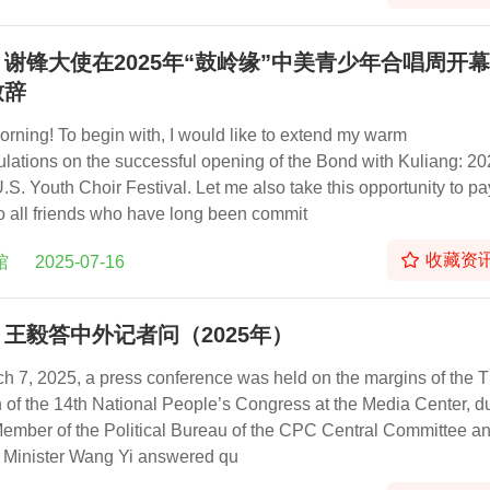
谢锋大使在2025年“鼓岭缘”中美青少年合唱周开
致辞
rning! To begin with, I would like to extend my warm
ulations on the successful opening of the Bond with Kuliang: 2
S. Youth Choir Festival. Let me also take this opportunity to pa
 to all friends who have long been commit
收藏资
馆
2025-07-16
王毅答中外记者问（2025年）
h 7, 2025, a press conference was held on the margins of the T
 of the 14th National People’s Congress at the Media Center, d
ember of the Political Bureau of the CPC Central Committee a
 Minister Wang Yi answered qu