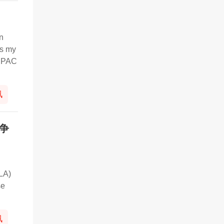
ein
is my
WIPAC
讯
争
PLA)
se
讯