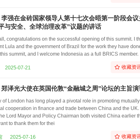
：李强在金砖国家领导人第十七次会晤第一阶段会议
和平与安全、全球治理改革”议题的讲话
 all, congratulations on the successful opening of this summit. I 
nt Lula and the government of Brazil for the work they have don
 this summit, and I welcome Indonesia as a full BRICS member.
收藏资
2025-07-21
：郑泽光大使在英国伦敦“金融城之周”论坛的主旨演
y of London has long played a pivotal role in promoting mutually
ial cooperation in finance and trade between China and the UK.
the Lord Mayor and Policy Chairman both visited China earlier t
want to thank them for thei
收藏资
馆
2025-07-16