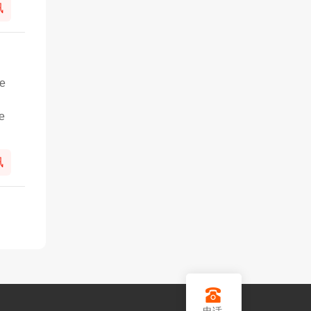
讯
he
e
讯